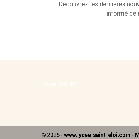
Découvrez les dernières nouv
informé de n
Lycée Saint Eloi
© 2025 -
www.lycee-saint-eloi.com
-
M