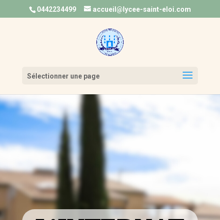
0442234499
accueil@lycee-saint-eloi.com
Ouvrir la 
Sélectionner une page