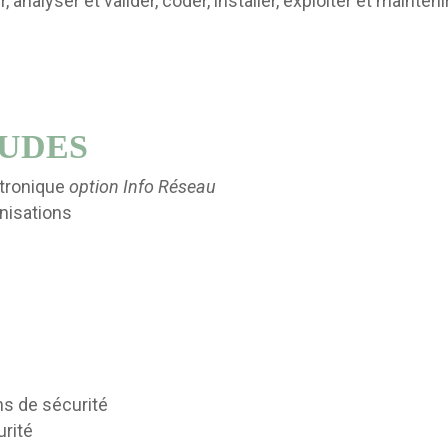
nalyser et valider, coder, installer, exploiter et mainteni
TUDES
ctronique
option Info Réseau
nisations
ns de sécurité
urité