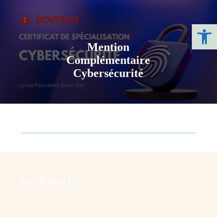
Ouvrir la 
Mention
Complémentaire
Cybersécurité
Lycée Saint Eloi